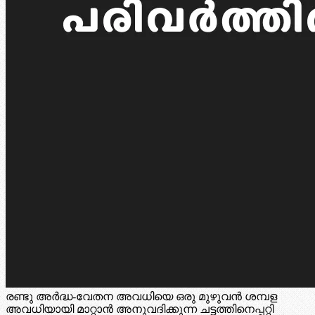
രണ്ടു അർദ്ധ-വേതന അവധിയെ ഒരു മുഴുവൻ ശമ്പള
അവധിയായി മാറ്റാൻ അനുവദിക്കുന്ന ചട്ടത്തിനെപ്പറ്റി