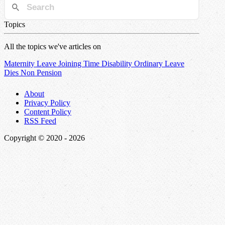
Topics
All the topics we've articles on
Maternity
Leave
Joining Time
Disability
Ordinary Leave
Dies Non
Pension
About
Privacy Policy
Content Policy
RSS Feed
Copyright © 2020 -
2026