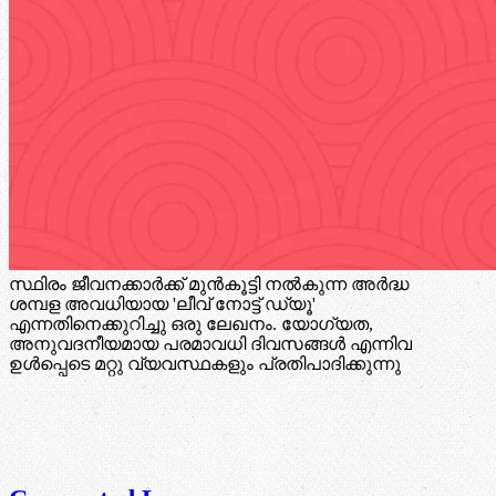
സ്ഥിരം ജീവനക്കാർക്ക് മുൻകൂട്ടി നൽകുന്ന അർദ്ധ
ശമ്പള അവധിയായ 'ലീവ് നോട്ട് ഡ്യൂ'
എന്നതിനെക്കുറിച്ചു ഒരു ലേഖനം. യോഗ്യത,
അനുവദനീയമായ പരമാവധി ദിവസങ്ങൾ എന്നിവ
ഉൾപ്പെടെ മറ്റു വ്യവസ്ഥകളും പ്രതിപാദിക്കുന്നു