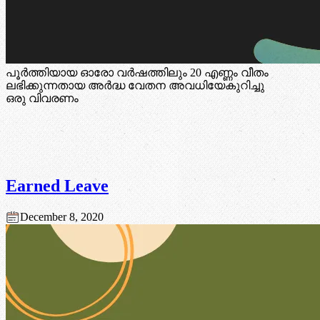
പൂർത്തിയായ ഓരോ വർഷത്തിലും 20 എണ്ണം വീതം
ലഭിക്കുന്നതായ അർദ്ധ വേതന അവധിയേകുറിച്ചു
ഒരു വിവരണം
Earned Leave
December 8, 2020